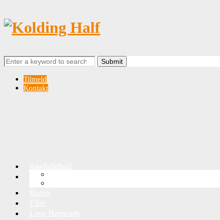
Search
for:
Tilmeld
Kontakt
#awholehalf
OVERSIGTSKORT
Info
Trafik & Parkering
Ruten
Elite
Leos Børneløb