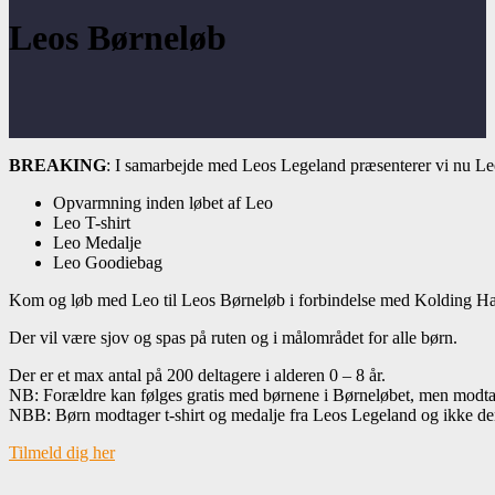
Leos Børneløb
BREAKING
: I samarbejde med Leos Legeland præsenterer vi nu Le
Opvarmning inden løbet af Leo
Leo T-shirt
Leo Medalje
Leo Goodiebag
Kom og løb med Leo til Leos Børneløb i forbindelse med Kolding Ha
Der vil være sjov og spas på ruten og i målområdet for alle børn.
Der er et max antal på 200 deltagere i alderen 0 – 8 år.
NB: Forældre kan følges gratis med børnene i Børneløbet, men modtag
NBB: Børn modtager t-shirt og medalje fra Leos Legeland og ikke den of
Tilmeld dig her