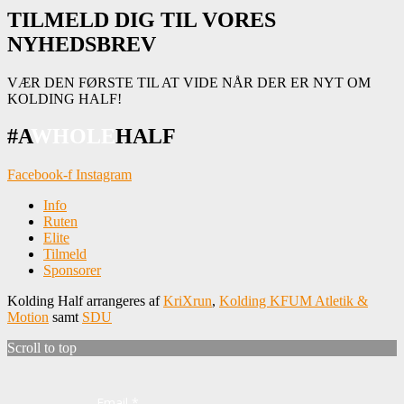
TILMELD DIG TIL VORES
NYHEDSBREV
VÆR DEN FØRSTE TIL AT VIDE NÅR DER ER NYT OM
KOLDING HALF!
#A
WHOLE
HALF
Facebook-f
Instagram
Info
Ruten
Elite
Tilmeld
Sponsorer
Kolding Half arrangeres af
KriXrun
,
Kolding KFUM Atletik &
Motion
samt
SDU
Scroll to top
Email *